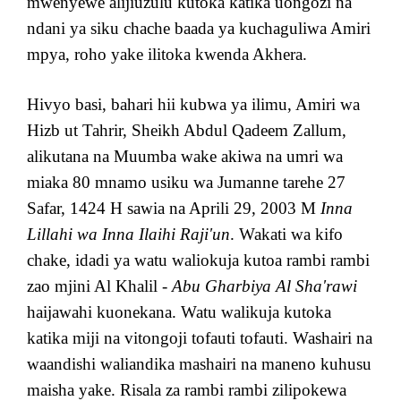
mwenyewe alijiuzulu kutoka katika uongozi na
ndani ya siku chache baada ya kuchaguliwa Amiri
mpya, roho yake ilitoka kwenda Akhera.
Hivyo basi, bahari hii kubwa ya ilimu, Amiri wa
Hizb ut Tahrir, Sheikh Abdul Qadeem Zallum,
alikutana na Muumba wake akiwa na umri wa
miaka 80 mnamo usiku wa Jumanne tarehe 27
Safar, 1424 H sawia na Aprili 29, 2003 M
Inna
Lillahi wa Inna Ilaihi Raji'un
. Wakati wa kifo
chake, idadi ya watu waliokuja kutoa rambi rambi
zao mjini Al Khalil -
Abu Gharbiya Al Sha'rawi
haijawahi kuonekana. Watu walikuja kutoka
katika miji na vitongoji tofauti tofauti. Washairi na
waandishi waliandika mashairi na maneno kuhusu
maisha yake. Risala za rambi rambi zilipokewa