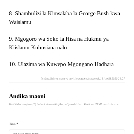
8. Shambulizi la Kimsalaba la George Bush kwa
Waislamu
9. Mgogoro wa Soko la Hisa na Hukmu ya
Kiislamu Kuhusiana nalo
10. Ulazima wa Kuwepo Mgongano Hadhara
Imebadilishwa mara ya mwisho mnamoJumamosi, 18 Aprili 2020 21:27
Andika maoni
Hakikisha umejaza (*) habari zinazohitajika palipoashiriwa. Kodi za HTML haziruhusiwi.
Jina *