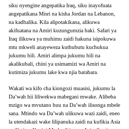
siku nyengine angepatika Iraq, siku inayofuata
angepatikana Misri na kisha Jordan na Lebanon,
na kadhalika. Kila alipotakikana, alikuwa
akifuatana na Amiri kuzungumzia haki. Safari ya
Iraq ilikuwa ya muhimu zaidi hakuna isipokuwa
mtu mkweli anayeweza kuthubutu kuchukua
jukumu hili. Amiri alimpa jukumu hili na
akalikubali, chini ya usimamizi wa Amiri na
kutimiza jukumu lake kwa njia barabara.
Wakati wa kifo cha kiongozi muasisi, jukumu la
Da’wah hii liliwekwa mabegani mwake. Alibeba
mzigo wa mvutano huu na Da’wah ilisonga mbele
sana. Mtindo wa Da’wah ulikuwa wazi zaidi, eneo
la utendakazi wake lilipanuka zaidi na kufikia Asia