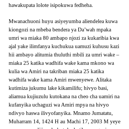
hawakupata lolote isipokuwa fedheha.
Mwanachuoni huyu asiyeyumba aliendelea kuwa
kiongozi na mbeba bendera ya Da’wah mpaka
umri wa miaka 80 ambapo njozi za kukaribia kwa
ajal yake ilimfanya kuchukua uamuzi kuhusu kazi
hii ambayo alitumia thuluthi mbili za umri wake –
miaka 25 katika wadhifa wake kama mkono wa
kulia wa Amiri na takriban miaka 25 katika
wadhifa wake kama Amiri mwenyewe. Alitaka
kutimiza jukumu lake kikamilifu; hivyo basi,
aliamua kujiuzulu kutokana na cheo cha uamiri na
kufanyika uchaguzi wa Amiri mpya na hivyo
ndivyo haswa ilivyofanyika. Mnamo Jumatatu,
Muharram 14, 1424 H au Machi 17, 2003 M yeye