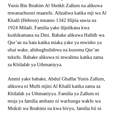
Yunis Bin Ibrahim Al Sheikh Zallum na alikuwa
mwanachuoni maarufu. Alizaliwa katika mji wa Al
Khalil (Hebron) mnamo 1342 Hijria sawia na
1924 Miladi. Familia yake ilijulikana kwa
kushikamana na Dini. Babake alikuwa Hafidh wa
Qur’an na hata katika miaka yake ya mwisho ya
uhai wake, alishughulishwa na kusoma Qur’an
tukufu. Babake alikuwa ni mwalimu katika zama
za Khilafah ya Uthmaniyya.
Ammi yake babake, Abdul Ghaffar Yunis Zallum,
alikuwa ni Mufti mjini Al Khalil katika zama za
Khilafah ya Uthmaniyya. Familia ya Zallum ni
moja ya familia ambazo ni wachunga wakfu wa
Msikiti wa Ibrahimi na kwa hivyo, familia hii ni