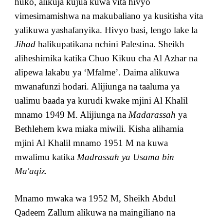
huko, alikuja kujua kuwa vita hivyo
vimesimamishwa na makubaliano ya kusitisha vita
yalikuwa yashafanyika. Hivyo basi, lengo lake la
Jihad
halikupatikana nchini Palestina. Sheikh
aliheshimika katika Chuo Kikuu cha Al Azhar na
alipewa lakabu ya ‘Mfalme’. Daima alikuwa
mwanafunzi hodari. Alijiunga na taaluma ya
ualimu baada ya kurudi kwake mjini Al Khalil
mnamo 1949 M. Alijiunga na
Madarassah
ya
Bethlehem kwa miaka miwili. Kisha alihamia
mjini Al Khalil mnamo 1951 M na kuwa
mwalimu katika
Madrassah ya Usama bin
Ma'aqiz.
Mnamo mwaka wa 1952 M, Sheikh Abdul
Qadeem Zallum alikuwa na maingiliano na