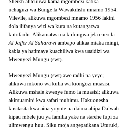
Sheikh aliteuliwa kama mgombezi katika
uchaguzi wa Bunge la Wawakilishi mnamo 1954.
Vilevile, alikuwa mgombezi mnamo 1956 lakini
dola ilifanya wizi wa kura na kutangazwa
kutofaulu. Alikamatwa na kufungwa jela eneo la
Al Jaffer Al Saharawi
ambapo alikaa miaka mingi,
kabla ya hatimaye kuachiliwa kwa usaidizi wa
Mwenyezi Mungu (swt).
Mwenyezi Mungu (swt) awe radhi na yeye;
alikuwa mkono wa kulia wa kiongozi muasisi.
Alikuwa mshale kwenye fumo la muasisi; alikuwa
akimuamini kwa safari muhimu. Hakuonesha
kusitasita kwa aina yoyote na daima aliipa Da’wah
kipau mbele juu ya familia yake na starehe fupi za
ulimwengu huu. Siku moja angepatikana Uturuki,