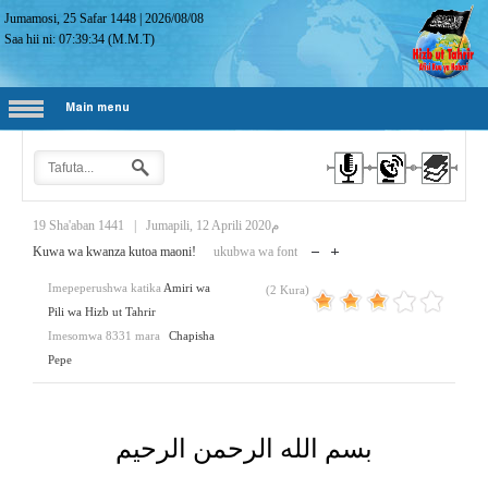
Jumamosi, 25 Safar 1448
|
2026/08/08
Saa hii ni:
07:39:35
(M.M.T)
Main menu
19 Sha'aban 1441
|
Jumapili, 12 Aprili 2020م
Kuwa wa kwanza kutoa maoni!
ukubwa wa font
Imepeperushwa katika
Amiri wa
(2 Kura)
Pili wa Hizb ut Tahrir
Imesomwa 8331 mara
Chapisha
Pepe
بسم الله الرحمن الرحيم