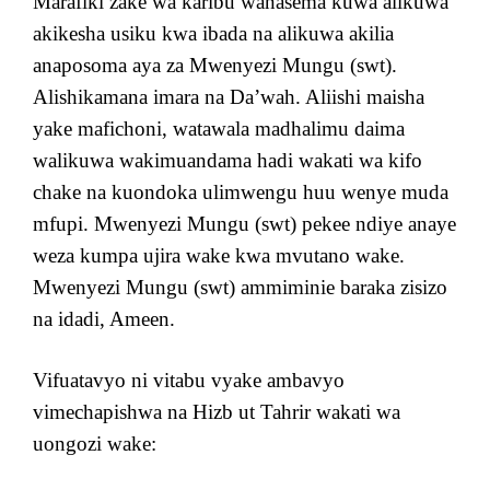
Marafiki zake wa karibu wanasema kuwa alikuwa
akikesha usiku kwa ibada na alikuwa akilia
anaposoma aya za Mwenyezi Mungu (swt).
Alishikamana imara na Da’wah. Aliishi maisha
yake mafichoni, watawala madhalimu daima
walikuwa wakimuandama hadi wakati wa kifo
chake na kuondoka ulimwengu huu wenye muda
mfupi. Mwenyezi Mungu (swt) pekee ndiye anaye
weza kumpa ujira wake kwa mvutano wake.
Mwenyezi Mungu (swt) ammiminie baraka zisizo
na idadi, Ameen.
Vifuatavyo ni vitabu vyake ambavyo
vimechapishwa na Hizb ut Tahrir wakati wa
uongozi wake: