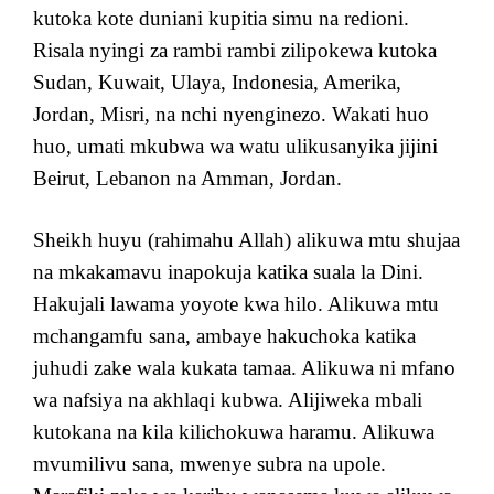
kutoka kote duniani kupitia simu na redioni.
Risala nyingi za rambi rambi zilipokewa kutoka
Sudan, Kuwait, Ulaya, Indonesia, Amerika,
Jordan, Misri, na nchi nyenginezo. Wakati huo
huo, umati mkubwa wa watu ulikusanyika jijini
Beirut, Lebanon na Amman, Jordan.
Sheikh huyu (rahimahu Allah) alikuwa mtu shujaa
na mkakamavu inapokuja katika suala la Dini.
Hakujali lawama yoyote kwa hilo. Alikuwa mtu
mchangamfu sana, ambaye hakuchoka katika
juhudi zake wala kukata tamaa. Alikuwa ni mfano
wa nafsiya na akhlaqi kubwa. Alijiweka mbali
kutokana na kila kilichokuwa haramu. Alikuwa
mvumilivu sana, mwenye subra na upole.