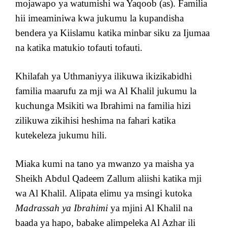
mojawapo ya watumishi wa Yaqoob (as). Familia
hii imeaminiwa kwa jukumu la kupandisha
bendera ya Kiislamu katika minbar siku za Ijumaa
na katika matukio tofauti tofauti.
Khilafah ya Uthmaniyya ilikuwa ikizikabidhi
familia maarufu za mji wa Al Khalil jukumu la
kuchunga Msikiti wa Ibrahimi na familia hizi
zilikuwa zikihisi heshima na fahari katika
kutekeleza jukumu hili.
Miaka kumi na tano ya mwanzo ya maisha ya
Sheikh Abdul Qadeem Zallum aliishi katika mji
wa Al Khalil. Alipata elimu ya msingi kutoka
Madrassah ya Ibrahimi
ya mjini Al Khalil na
baada ya hapo, babake alimpeleka Al Azhar ili