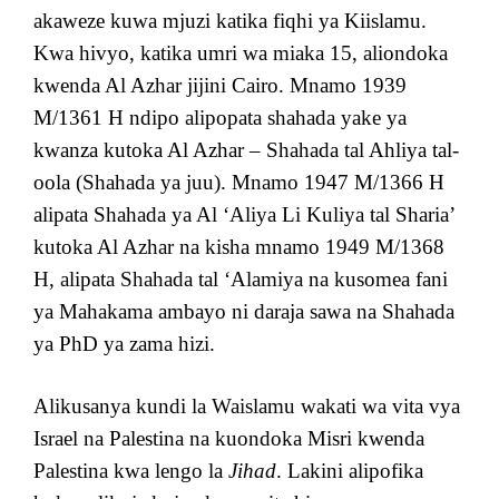
akaweze kuwa mjuzi katika fiqhi ya Kiislamu.
Kwa hivyo, katika umri wa miaka 15, aliondoka
kwenda Al Azhar jijini Cairo. Mnamo 1939
M/1361 H ndipo alipopata shahada yake ya
kwanza kutoka Al Azhar – Shahada tal Ahliya tal-
oola (Shahada ya juu). Mnamo 1947 M/1366 H
alipata Shahada ya Al ‘Aliya Li Kuliya tal Sharia’
kutoka Al Azhar na kisha mnamo 1949 M/1368
H, alipata Shahada tal ‘Alamiya na kusomea fani
ya Mahakama ambayo ni daraja sawa na Shahada
ya PhD ya zama hizi.
Alikusanya kundi la Waislamu wakati wa vita vya
Israel na Palestina na kuondoka Misri kwenda
Palestina kwa lengo la
Jihad
. Lakini alipofika