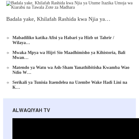
Badala yake, Khilafah Rashida kwa Njia ya…
Mabadiliko katika Afisi ya Habari ya Hizb ut Tahrir /
Wilaya…
Mwaka Mpya wa Hijri Sio Maadhimisho ya Kihistoria, Bali
Mwan…
Matendo ya Watu wa Ash-Sham Yanathibitisha Kwamba Wao
Ndio W…
Serikali ya Tunisia Itaendelea na Uzembe Wake Hadi Lini na
K…
ALWAQIYAH TV