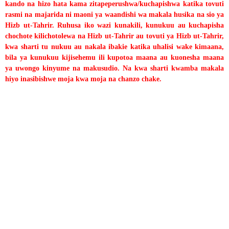
kando na hizo hata kama zitapeperushwa/kuchapishwa katika tovuti
rasmi na majarida ni maoni ya waandishi wa makala husika na sio ya
Hizb ut-Tahrir. Ruhusa iko wazi kunakili, kunukuu au kuchapisha
chochote kilichotolewa na Hizb ut-Tahrir au tovuti ya Hizb ut-Tahrir,
kwa sharti tu nukuu au nakala ibakie katika uhalisi wake kimaana,
bila ya kunukuu kijisehemu ili kupotoa maana au kuonesha maana
ya uwongo kinyume na makusudio. Na kwa sharti kwamba makala
hiyo inasibishwe moja kwa moja na chanzo chake.