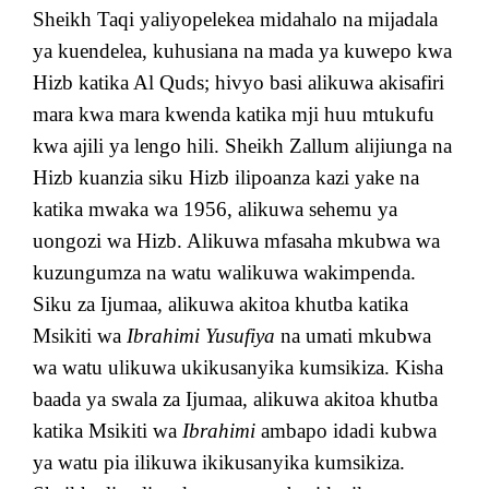
Sheikh Taqi yaliyopelekea midahalo na mijadala
ya kuendelea, kuhusiana na mada ya kuwepo kwa
Hizb katika Al Quds; hivyo basi alikuwa akisafiri
mara kwa mara kwenda katika mji huu mtukufu
kwa ajili ya lengo hili. Sheikh Zallum alijiunga na
Hizb kuanzia siku Hizb ilipoanza kazi yake na
katika mwaka wa 1956, alikuwa sehemu ya
uongozi wa Hizb. Alikuwa mfasaha mkubwa wa
kuzungumza na watu walikuwa wakimpenda.
Siku za Ijumaa, alikuwa akitoa khutba katika
Msikiti wa
Ibrahimi Yusufiya
na umati mkubwa
wa watu ulikuwa ukikusanyika kumsikiza. Kisha
baada ya swala za Ijumaa, alikuwa akitoa khutba
katika Msikiti wa
Ibrahimi
ambapo idadi kubwa
ya watu pia ilikuwa ikikusanyika kumsikiza.