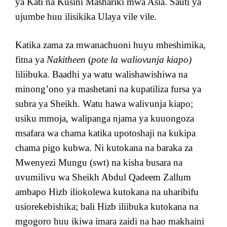
ya Kati na Kusini Mashariki mwa Asia. Sauti ya
ujumbe huu ilisikika Ulaya vile vile.
Katika zama za mwanachuoni huyu mheshimika,
fitna ya
Nakitheen
(
pote la waliovunja kiapo)
liliibuka. Baadhi ya watu walishawishiwa na
minong’ono ya mashetani na kupatiliza fursa ya
subra ya Sheikh. Watu hawa walivunja kiapo;
usiku mmoja, walipanga njama ya kuuongoza
msafara wa chama katika upotoshaji na kukipa
chama pigo kubwa. Ni kutokana na baraka za
Mwenyezi Mungu (swt) na kisha busara na
uvumilivu wa Sheikh Abdul Qadeem Zallum
ambapo Hizb iliokolewa kutokana na uharibifu
usiorekebishika; bali Hizb iliibuka kutokana na
mgogoro huu ikiwa imara zaidi na hao makhaini