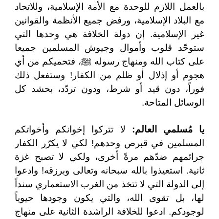
بالعمل اللازم للوحدة مع الأمة الإسلامية، وللاتحاد
مع البلاد الإسلامية، ورفض جميع الأنظمة والقوانين
غير الإسلامية. إن دولة الخلافة هي وحدها التي
ستوحّد قلوب وأموال وجيوش المسلمين جميعا
على كتاب الله ومنهاج رسوله ﷺ، فتحميكم من أي
هجوم أو إذلال أو ظلم من الكفار! وستفعل ذلك
فوراً، دون قيد أو شرط، ودون تردّد، بحشد كل
الوسائل المتاحة.
يا مُسلمي العالم:
لا تتركوا إخوانكم وأخواتكم
المسلمين في قبرص وحدهم! لكي لا يكرّر الكفار
جرائمهم ضدّهم مرةً أخرى، ولكي لا تصبح غزة
ثانية. استعيذوا بالله سبحانه وتعالى وبرزقه! وادعوا
إلى الدولة التي لا تتخذ من الغرب الاستعماري سنداً
لها، بل تقوى الله، والتي يكون وجودها حيوياً
لوجودكم. ادعوا للخلافة الراشدة الثانية على منهاج