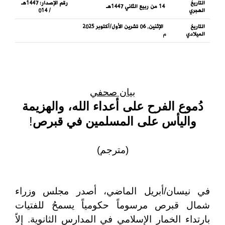
التاريخ
رقم الإصدار:
1447هـ
14 من ربيع الثاني 1447هـ
الهجري
/ 014
التاريخ
الإثنين, 06 تشرين الأول/أكتوبر 2025
الميلادي
م
بيان صحفي
دُموع الفرح على أعداء الله، والهزيمة
واليأس على المسلمين في قبرص
!
(مترجم)
في نيسان/أبريل الماضي، أصدر مجلس وزراء
شمال قبرص مرسوماً حكومياً يسمحُ للفتيات
بارتداء الخمار الإسلامي في المدارس الثانوية. إلاّ