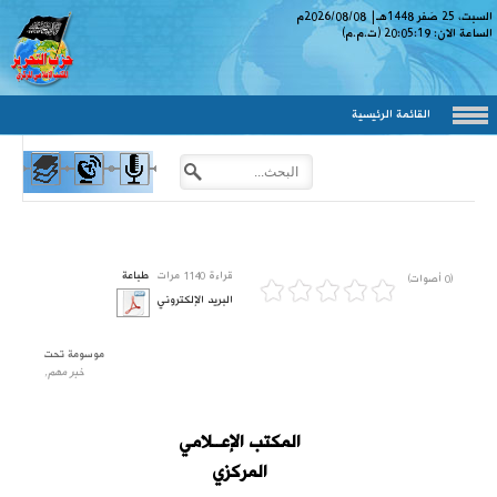
السبت، 25 صَفر 1448
هـ
|
2026/08/08
م
الساعة الان:
20:05:20
(ت.م.م)
القائمة الرئيسية
قراءة 1140 مرات
طباعة
(0 أصوات)
البريد الإلكتروني
موسومة تحت
خبر مهم,
المكتب الإعــلامي
المركزي