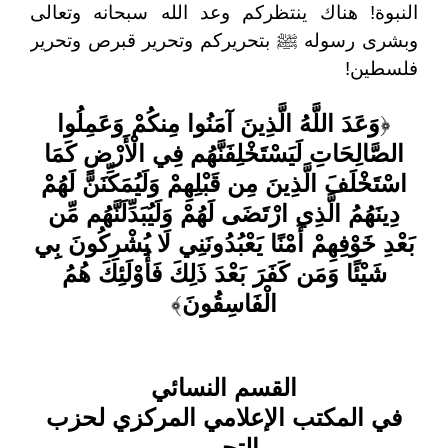
النبوة! هناك ينتظركم وعد الله سبحانه وتعالى
وبشرى رسوله ﷺ بتحريركم وتحرير قبرص وتحرير
فلسطين!
﴿
وَعَدَ اللَّهُ الَّذِينَ آمَنُوا مِنكُمْ وَعَمِلُوا
الصَّالِحَاتِ لَيَسْتَخْلِفَنَّهُم فِي الْأَرْضِ كَمَا
اسْتَخْلَفَ الَّذِينَ مِن قَبْلِهِمْ وَلَيُمَكِّنَنَّ لَهُمْ
دِينَهُمُ الَّذِي ارْتَضَى لَهُمْ وَلَيُبَدِّلَنَّهُم مِّن
بَعْدِ خَوْفِهِمْ أَمْنًا يَعْبُدُونَنِي لَا يُشْرِكُونَ بِي
شَيْئًا وَمَن كَفَرَ بَعْدَ ذَلِكَ فَأُوْلَئِكَ هُمُ
الْفَاسِقُونَ
﴾
القسم النسائي
في المكتب الإعلامي المركزي لحزب
التحرير