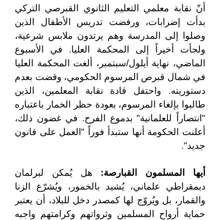
أنّ نقابة معلمي التعليم الثانوي القبرصي التركي
بدأت إضرابات، ورفضت تدريس الأطفال الذين
وصلوا إلى المدرسة وهم يرتدون ملابس شرعية،
ولجأت أخيراً إلى المحكمة العليا. في الأسبوع
الماضي، نهاية أيلول/سبتمبر، ألغت المحكمة العليا
في شمال قبرص المرسوم الحكومي، وقضت بعدم
دستوريته. واحتفل قادة نقابة المعلمين، الذين
طالبوا بإلغاء المرسوم، بعودة حظر الخمار باعتباره
"انتصاراً للعلمانية" بدموع الفرح. في غضون ذلك،
أعلنت الحكومة أنها ستبدأ فوراً "العمل على قانون
جديد".
أيها المسلمون القبارصة:
هل يُمكن لبرلمان
ديمقراطي علماني، يُشيد بالخمور، ويُشرّع الزنا
والقمار، بل ويُروّج لها كمصدر دخل للبلاد، أن يعتبر
حماية أرواح المسلمين وثرواتهم وكرامتهم واجبه