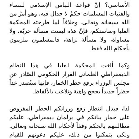
الأساسي؟ إنّ قواعد اللباس الإسلامي للنساء
والفتيات المسلمات حكمٌ لا جدال فيه، وهو أمرٌ من
الله سبحانه وتعالى. وخلافاً لما طرحته المحكمة
العليا وساستكم، فإنّ هذه ليست مسألة حريّة، ولا
مساواة، ولا مسألة نزاهة، فالمسلمون ملزمون
بأحكام الله فقط.
وكما ألغت المحكمة العليا في هذا النظام
الديمقراطي العلماني القرار الحكومي الصّادر عن
مجلس الوزراء برفع حظر الخمار، فإنها ستُصدر غداً
حظراً جديداً بحجج واهية وتلاعب بالألفاظ.
لذا، فبدل انتظار رفع وزرائكم الحظر المفروض
على خمار بناتكم في برلمان ديمقراطي، عليكم
مطالبتهم بالحكم وفقاً لأحكام الله سبحانه وتعالى.
ولكي يتمكنوا من ذلك، عليكم دعوتهم للقيام