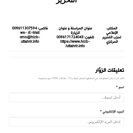
المكتب
عنوان المراسلة و عنوان
فاكس:
009611307594
الإعلامي
الزيارة
E-Mail:
ws-
لحزب التحرير
تلفون:
0096171724043
cmo@hizb-
المركزي
https://www.hizb-
uttahrir.info
uttahrir.info/
تعليقات الزوَّار
تأكد من ادخال المعلومات في المناطق المشار إليها ب(*) . علامات HTML غير مسموحة
اسم *
البريد الإلكتروني *