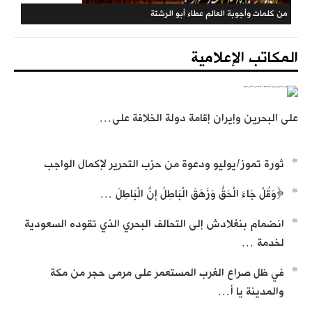
تسجيل تعريف بحزب التحرير
المكاتب الإعلامية
على البحرين وإيران إقامة دولة الخلافة على…
من كلمات وأجوبة العالم عطاء أبو الرشتة
ثورة تموز/يوليو ودعوة من حزب التحرير لإكمال الواجب
﴿وَقُلْ جَاءَ الْحَقُّ وَزَهَقَ الْبَاطِلُ إِنَّ الْبَاطِلَ …
انضمام بنغلادش إلى التحالف البحري الذي تقوده السعودية
لخدمة …
في ظل صراع الغرب المستعمر على مرمى حجر من مكة
والمدينة يا أ…