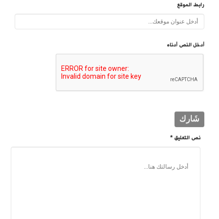
رابط الموقع
أدخل النص أدناه
نص التعليق *