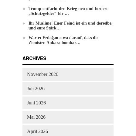
Die Methode von Hizb-ut-Tahrir zur
Trump entfacht den Krieg neu und fordert
„Schutzgelder“ für …
Veränderung
Ihr Muslime! Euer Feind ist ein und derselbe,
und eure Stärk…
Wartet Erdoğan etwa darauf, dass die
Zionisten Ankara bombar…
ARCHIVES
November 2026
Juli 2026
Juni 2026
Mai 2026
April 2026