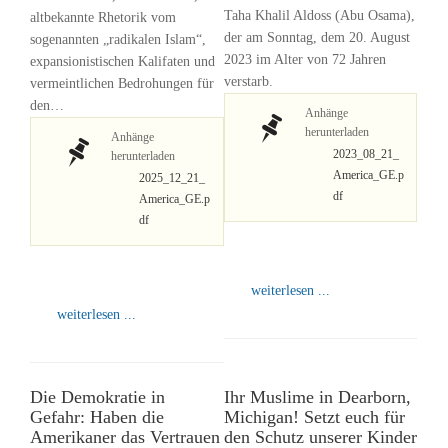
Taha Khalil Aldoss (Abu Osama),
altbekannte Rhetorik vom
der am Sonntag, dem 20. August
sogenannten „radikalen Islam“,
2023 im Alter von 72 Jahren
expansionistischen Kalifaten und
verstarb.
vermeintlichen Bedrohungen für
den…
Anhänge
herunterladen
Anhänge
2023_08_21_
herunterladen
America_GE.p
2025_12_21_
df
America_GE.p
df
weiterlesen ...
weiterlesen ...
Die Demokratie in
Ihr Muslime in Dearborn,
Gefahr: Haben die
Michigan! Setzt euch für
Amerikaner das Vertrauen
den Schutz unserer Kinder