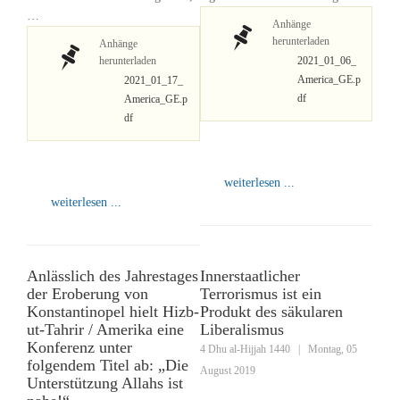
…
Anhänge
herunterladen
Anhänge
herunterladen
2021_01_06_
America_GE.p
2021_01_17_
df
America_GE.p
df
weiterlesen ...
weiterlesen ...
Anlässlich des Jahrestages
Innerstaatlicher
der Eroberung von
Terrorismus ist ein
Konstantinopel hielt Hizb-
Produkt des säkularen
ut-Tahrir / Amerika eine
Liberalismus
Konferenz unter
4 Dhu al-Hijjah 1440
|
Montag, 05
folgendem Titel ab: „Die
August 2019
Unterstützung Allahs ist