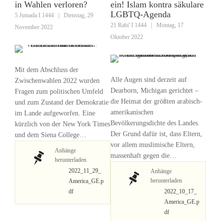
in Wahlen verloren?
ein! Islam kontra säkulare
LGBTQ-Agenda
5 Jumada I 1444
|
Dienstag, 29
21 Rabi' I 1444
|
Montag, 17
November 2022
Oktober 2022
Mit dem Abschluss der
Alle Augen sind derzeit auf
Zwischenwahlen 2022 wurden
Dearborn, Michigan gerichtet –
Fragen zum politischen Umfeld
die Heimat der größten arabisch-
und zum Zustand der Demokratie
amerikanischen
im Lande aufgeworfen. Eine
Bevölkerungsdichte des Landes.
kürzlich von der New York Times
Der Grund dafür ist, dass Eltern,
und dem Siena College…
vor allem muslimische Eltern,
Anhänge
massenhaft gegen die…
herunterladen
2022_11_29_
Anhänge
herunterladen
America_GE.p
df
2022_10_17_
America_GE.p
df