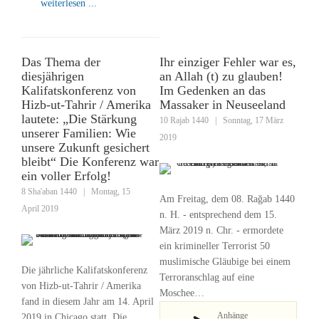
weiterlesen ...
Das Thema der
Ihr einziger Fehler war es,
diesjährigen
an Allah (t) zu glauben!
Kalifatskonferenz von
Im Gedenken an das
Hizb-ut-Tahrir / Amerika
Massaker in Neuseeland
lautete: „Die Stärkung
10 Rajab 1440
|
Sonntag, 17 März
unserer Familien: Wie
2019
unsere Zukunft gesichert
bleibt“ Die Konferenz war
ein voller Erfolg!
8 Sha'aban 1440
|
Montag, 15
Am Freitag, dem 08. Raǧab 1440
April 2019
n. H. - entsprechend dem 15.
März 2019 n. Chr. - ermordete
ein krimineller Terrorist 50
muslimische Gläubige bei einem
Die jährliche Kalifatskonferenz
Terroranschlag auf eine
von Hizb-ut-Tahrir / Amerika
Moschee…
fand in diesem Jahr am 14. April
Anhänge
2019 in Chicago statt. Die