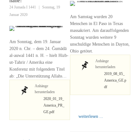
nahe!“
24 Jumada I 1441
|
Sonntag, 19
Januar 2020
Am Samstag wurden 20
Menschen in El Paso in Texas
massakriert. Am darauffolgenden
Sonntag wurden weitere 9
Am Sonntag, dem 19. Januar
unschuldige Menschen in Dayton,
2020 n. Chr. – dem 24. Ǧumādā
Ohio getötet.
al-auwal 1441 n. H. – hielt Hizb-
Anhänge
ut-Tahrir / Amerika eine
herunterladen
Konferenz mit folgendem Titel
2019_08_05_
ab: „Die Unterstützung Allahs…
America_GE.p
Anhänge
df
herunterladen
2020_01_19_
America_PR_
GE.pdf
weiterlesen ...