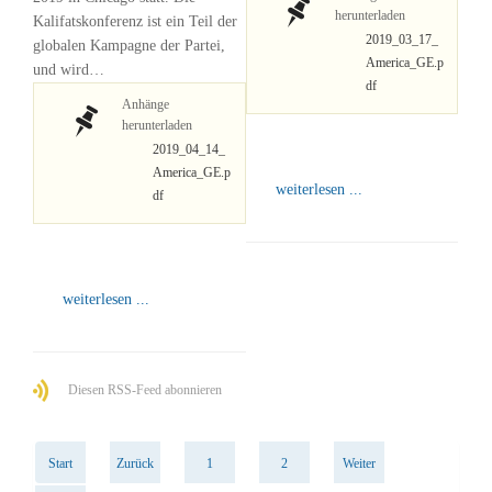
herunterladen
Kalifatskonferenz ist ein Teil der
2019_03_17_
globalen Kampagne der Partei,
America_GE.p
und wird…
df
Anhänge
herunterladen
2019_04_14_
America_GE.p
weiterlesen ...
df
weiterlesen ...
Diesen RSS-Feed abonnieren
Start
Zurück
1
2
Weiter