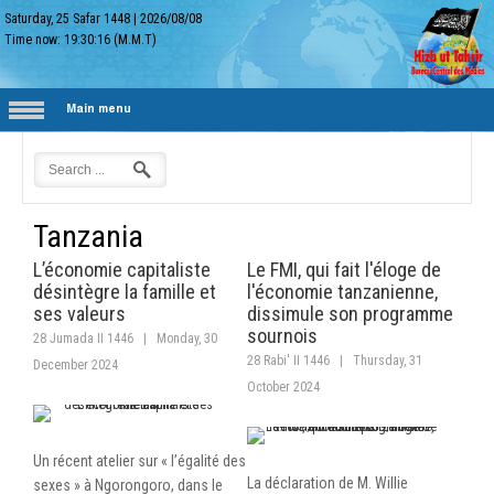
Saturday, 25 Safar 1448
|
2026/08/08
Time now:
19:30:16
(M.M.T)
Main menu
Tanzania
L’économie capitaliste
Le FMI, qui fait l'éloge de
désintègre la famille et
l'économie tanzanienne,
ses valeurs
dissimule son programme
sournois
28 Jumada II 1446
|
Monday, 30
28 Rabi' II 1446
|
Thursday, 31
December 2024
October 2024
Un récent atelier sur « l’égalité des
La déclaration de M. Willie
sexes » à Ngorongoro, dans le