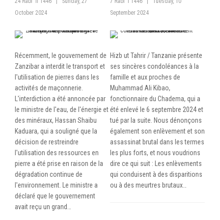
24 Rabi' II 1446
|
Sunday, 27
7 Rabi' I 1446
|
Tuesday, 10
October 2024
September 2024
Récemment, le gouvernement de
Hizb ut Tahrir / Tanzanie présente
Zanzibar a interdit le transport et
ses sincères condoléances à la
l'utilisation de pierres dans les
famille et aux proches de
activités de maçonnerie.
Muhammad Ali Kibao,
L'interdiction a été annoncée par
fonctionnaire du Chadema, qui a
le ministre de l'eau, de l'énergie et
été enlevé le 6 septembre 2024 et
des minéraux, Hassan Shaibu
tué par la suite. Nous dénonçons
Kaduara, qui a souligné que la
également son enlèvement et son
décision de restreindre
assassinat brutal dans les termes
l'utilisation des ressources en
les plus forts, et nous voudrions
pierre a été prise en raison de la
dire ce qui suit : Les enlèvements
dégradation continue de
qui conduisent à des disparitions
l'environnement. Le ministre a
ou à des meurtres brutaux…
déclaré que le gouvernement
avait reçu un grand…