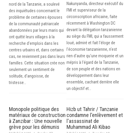
Nakunyanda, directeur exécutif du
nord de la Tanzanie, a soulevé
FMI et superviseur de la
des inquiétudes concernant le
circonscription africaine, faite
problème de certaines épouses
récemment à Washington DC
de la communauté patriarcale
devant la délégation tanzanienne
abandonnées par leurs maris qui
au siège du FMI, qui a faussement
ont quitté leurs villages à la
loué, admiré et fait l'éloge de
recherche d’emplois dans les
l'économie tanzanienne, n'est
centres urbains et, dans certains
rien d'autre qu'une moquerie et un
cas, ne reviennent pas dans leurs
mépris à l'égard de la Tanzanie,
familles. Cette situation crée non
de son peuple et des nations en
seulement un sentiment de
développement dans leur
solitude, d’angoisse, de
ensemble, cachant derrière elle
tristesse…
un objectif et…
Monopole politique des
Hizb ut Tahrir / Tanzanie
matériaux de construction
condamne l'enlèvement et
à Zanzibar : Une nouvelle
l'assassinat de
grève pour les démunis
Muhammad Ali Kibao