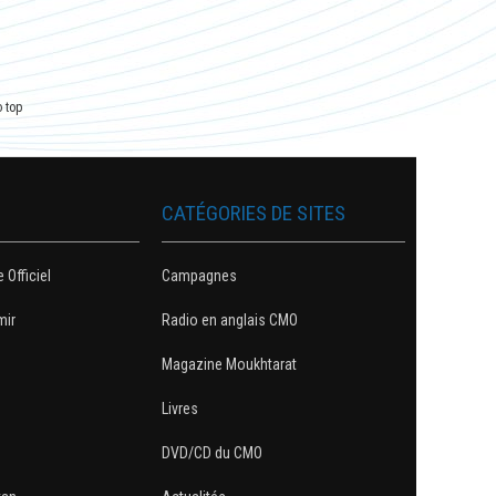
o top
CATÉGORIES DE SITES
e Officiel
Campagnes
mir
Radio en anglais CMO
Magazine Moukhtarat
Livres
DVD/CD du CMO