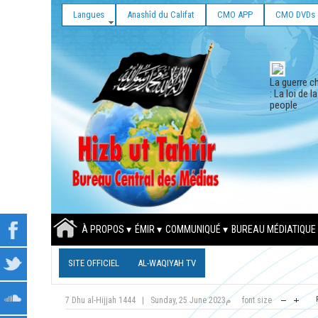
Langues
Anashîd du Califat
CMO APP
CMO DVDs 
La guerre ch
: La loi de l
people
À PROPOS
ÉMIR
COMMUNIQUÉ
BUREAU MÉDIATIQUE
SITE OFFICIEL
AL-WAQIYAH TV
7 Dhu al-Hijjah 1444
|
Sunday, 25 June 2023م
font size