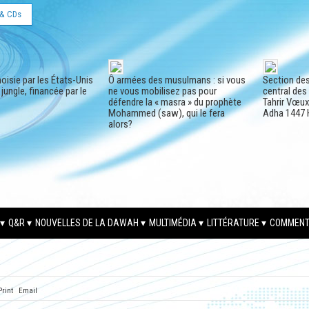
& CDs
oisie par les États-Unis
Ô armées des musulmans : si vous
Section de
a jungle, financée par le
ne vous mobilisez pas pour
central des
défendre la « masra » du prophète
Tahrir Vœux 
Mohammed (saw), qui le fera
Adha 1447 
alors?
Q&R
NOUVELLES DE LA DAWAH
MULTIMÉDIA
LITTÉRATURE
COMMENT
Print
Email