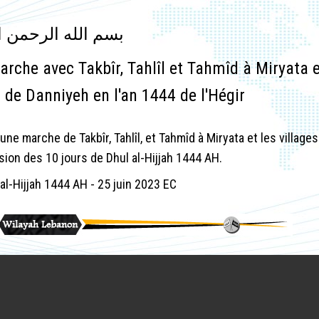
بسم الله الرحمن ا
arche avec Takbîr, Tahlîl et Tahmîd à Miryata e
 de Danniyeh en l'an 1444 de l'Hégir
une marche de Takbîr, Tahlîl, et Tahmîd à Miryata et les villages
sion des 10 jours de Dhul al-Hijjah 1444 AH.
al-Hijjah 1444 AH - 25 juin 2023 EC