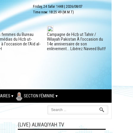
Friday, 24 Safar 1448
|
2026/08/07
Time now:
18:25:50
(M.M.T)
s femmes du Bureau
Campagne de Hizb ut Tahrir /
 médias du Hizb ut-
Wilayah Pakistan À l’occasion du
à l'occasion de l'Aïd al-
14e anniversaire de son
H
enlèvement… Libérez Naveed Butt!
AIRES
SECTION FÉMININE
(LIVE) ALWAQIYAH TV