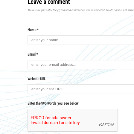
Leave a comment
Make sure you enter the (*) required information where indicated. HTML code is not allow
Name *
Email *
Website URL
Enter the two words you see below