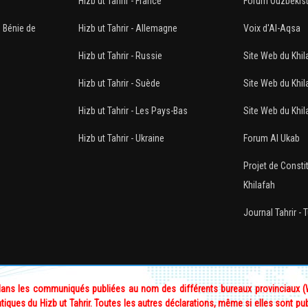
Hizb ut Tahrir - France
Forum Ouzbékis
e Bénie de
Hizb ut Tahrir - Allemagne
Voix d'Al-Aqsa
Hizb ut Tahrir - Russie
Site Web du Khil
Hizb ut Tahrir - Suède
Site Web du Khil
Hizb ut Tahrir - Les Pays-Bas
Site Web du Khila
Hizb ut Tahrir - Ukraine
Forum Al Ukab
Projet de Constit
Khilafah
Journal Tahrir - 
 dans les communiqués publiées au nom des différents bureaux provinciaux (Wi
tiques du Hizb ut Tahrir. Toutes les autres déclarations, même si elles sont pu