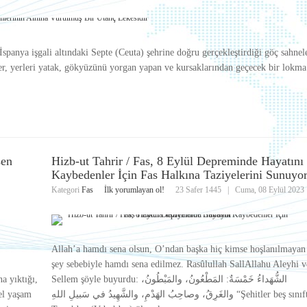
panya işgali altındaki Septe (Ceuta) şehrine doğru gerçekleştirdiği göç sahnel
neler, yerleri yatak, gökyüzünü yorgan yapan ve kursaklarından geçecek bir lokma
şen
Hizb-ut Tahrir / Fas, 8 Eylül Depreminde Hayatını
Kaybedenler İçin Fas Halkına Taziyelerini Sunuyo
Kategori
Fas
İlk yorumlayan ol!
23 Safer 1445
|
Cuma, 08 Eylül 2023
Allah’a hamdı sena olsun, O’ndan başka hiç kimse hoşlanılmayan
şey sebebiyle hamdı sena edilmez. Rasûlullah SallAllahu Aleyhi v
na yıktığı,
Sellem şöyle buyurdu: الشُّهَداءُ خَمْسَةٌ: المَطْعُونُ، والمَبْطُونُ،
mel yaşam
والغَرِقُ، وصاحِبُ الهَدْمِ، والشَّهِيدُ في سَبيلِ اللهِ “Şehitler beş sınıftır: