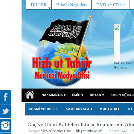
DİLLER
Hilafet Neşidleri
DVD ve CD'ler
Irak ve İran 
Akıbeti...
HAKKIMIZDA
EMIR
BEYAN
BASIN AÇIKL
RESMİ WEBSİTE
KAMPANYALAR
MUHTARAT
HT
Göç ve Ölüm Kafileleri İktidar Rejimlerinin Al
Kategori
Merkezî Medya Ofisi
İlk yorumlayan ol!
19 Safer 1448
|