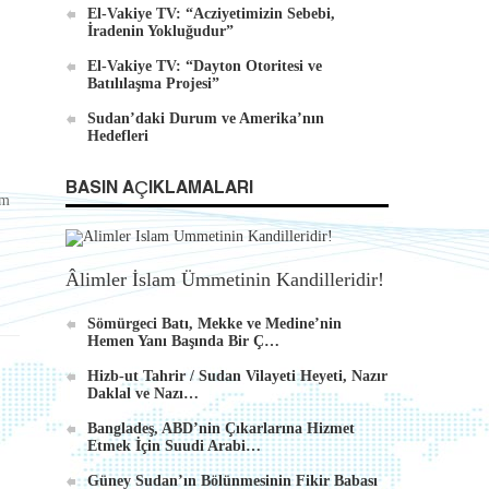
El-Vakiye TV: “Acziyetimizin Sebebi,
İradenin Yokluğudur”
El-Vakiye TV: “Dayton Otoritesi ve
Batılılaşma Projesi”
Sudan’daki Durum ve Amerika’nın
Hedefleri
BASIN AÇIKLAMALARI
em
Âlimler İslam Ümmetinin Kandilleridir!
Sömürgeci Batı, Mekke ve Medine’nin
Hemen Yanı Başında Bir Ç…
Hizb-ut Tahrir / Sudan Vilayeti Heyeti, Nazır
Daklal ve Nazı…
Bangladeş, ABD’nin Çıkarlarına Hizmet
Etmek İçin Suudi Arabi…
Güney Sudan’ın Bölünmesinin Fikir Babası