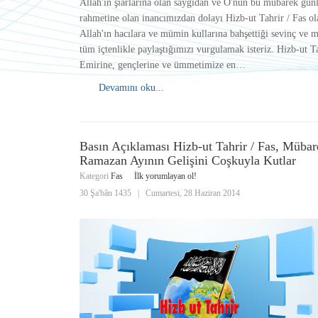
Allah'ın şiarlarına olan saygıdan ve O'nun bu mübarek gün
rahmetine olan inancımızdan dolayı Hizb-ut Tahrir / Fas ol
Allah'ın hacılara ve mümin kullarına bahşettiği sevinç ve 
tüm içtenlikle paylaştığımızı vurgulamak isteriz. Hizb-ut T
Emirine, gençlerine ve ümmetimize en…
Devamını oku...
Basın Açıklaması Hizb-ut Tahrir / Fas, Mübar
Ramazan Ayının Gelişini Coşkuyla Kutlar
Kategori
Fas
İlk yorumlayan ol!
30 Şa'bân 1435
|
Cumartesi, 28 Haziran 2014