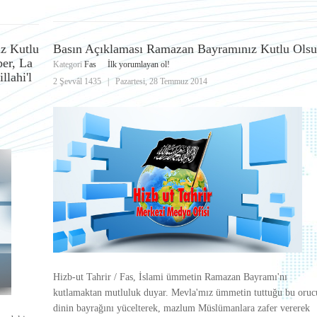
z Kutlu
Basın Açıklaması Ramazan Bayramınız Kutlu Ols
ber, La
Kategori
Fas
İlk yorumlayan ol!
llahi'l
2 Şevvâl 1435
|
Pazartesi, 28 Temmuz 2014
Hizb-ut Tahrir / Fas, İslami ümmetin Ramazan Bayramı'nı
kutlamaktan mutluluk duyar. Mevla'mız ümmetin tuttuğu bu oruc
dinin bayrağını yücelterek, mazlum Müslümanlara zafer vererek