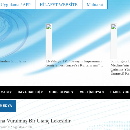
Uygulama / APP
HİLAFET WEBSİTE
Muhtarat
Yanlısı Grupların
El-Vakiye TV: “Savaşın Kapsamının
Sömürgeci B
Genişlemesi Gazze'yi Kurtarır mı?”...
Medine’nin 
Çatışma Yür
Ümmeti! Ka.
AMASI
DAVA HABERİ
SORU CEVAP
MULTİMEDYA
HABER YOR
 MEDYA
nına Vurulmuş Bir Utanç Lekesidir
Pazar, 02 Ağustos 2026