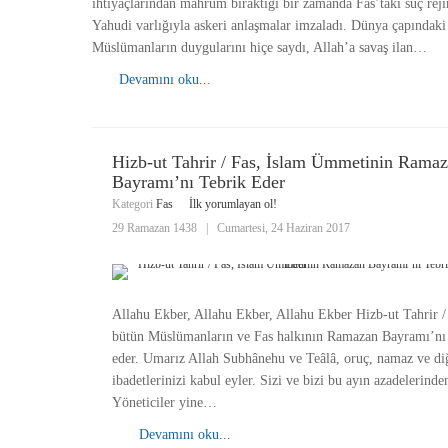
ihtiyaçlarından mahrum bıraktığı bir zamanda Fas’taki suç reji
Yahudi varlığıyla askeri anlaşmalar imzaladı. Dünya çapındaki
Müslümanların duygularını hiçe saydı, Allah’a savaş ilan…
Devamını oku...
Hizb-ut Tahrir / Fas, İslam Ümmetinin Rama
Bayramı’nı Tebrik Eder
Kategori
Fas
İlk yorumlayan ol!
29 Ramazan 1438
|
Cumartesi, 24 Haziran 2017
Allahu Ekber, Allahu Ekber, Allahu Ekber Hizb-ut Tahrir /
bütün Müslümanların ve Fas halkının Ramazan Bayramı’nı 
eder. Umarız Allah Subhânehu ve Teâlâ, oruç, namaz ve di
ibadetlerinizi kabul eyler. Sizi ve bizi bu ayın azadelerinde
Yöneticiler yine…
Devamını oku...