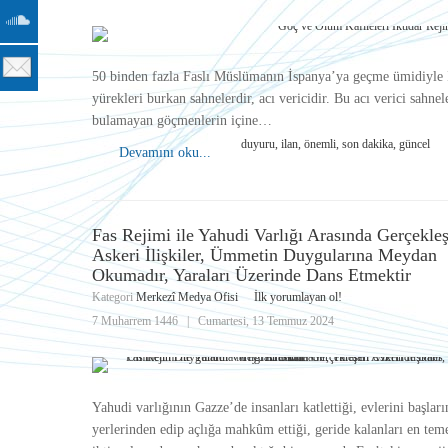
50 binden fazla Faslı Müslümanın İspanya’ya geçme ümidiyle İs
yürekleri burkan sahnelerdir, acı vericidir. Bu acı verici sah
bulamayan göçmenlerin içine…
duyuru, ilan, önemli, son dakika, güncel
Devamını oku...
Fas Rejimi ile Yahudi Varlığı Arasında Gerçekle
Askeri İlişkiler, Ümmetin Duygularına Meydan
Okumadır, Yaraları Üzerinde Dans Etmektir
Kategori
Merkezî Medya Ofisi
İlk yorumlayan ol!
7 Muharrem 1446
|
Cumartesi, 13 Temmuz 2024
Yahudi varlığının Gazze’de insanları katlettiği, evlerini başları
yerlerinden edip açlığa mahkûm ettiği, geride kalanları en te