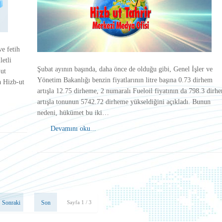
ve fetih
letli
Şubat ayının başında, daha önce de olduğu gibi, Genel İşler ve
-ut
Yönetim Bakanlığı benzin fiyatlarının litre başına 0.73 dirhem
a Hizb-ut
artışla 12.75 dirheme, 2 numaralı Fueloil fiyatının da 798.3 dirh
artışla tonunun 5742.72 dirheme yükseldiğini açıkladı. Bunun
nedeni, hükümet bu iki…
Devamını oku...
Sonraki
Son
Sayfa 1 / 3