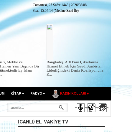
Cumartesi, 25 Safer 1448
|
2026/08/08
Saat:
15:54:16
(Medine Saati İle)
atı, Mekke ve
Bangladeş, ABD’nin Çıkarlarına
Hemen Yanı Başında Bir
Hizmet Etmek İçin Suudi Arabistan
ütmektedir Ey İslam
Liderliğindeki Deniz Koalisyonuna
..
K...
UM
KITAP
RADYO
KADIN KOLLARI
(CANLI) EL-VAKIYE TV