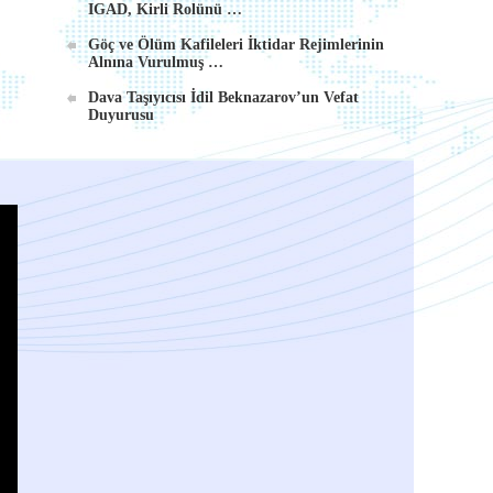
IGAD, Kirli Rolünü …
Göç ve Ölüm Kafileleri İktidar Rejimlerinin
Alnına Vurulmuş …
Dava Taşıyıcısı İdil Beknazarov’un Vefat
Duyurusu