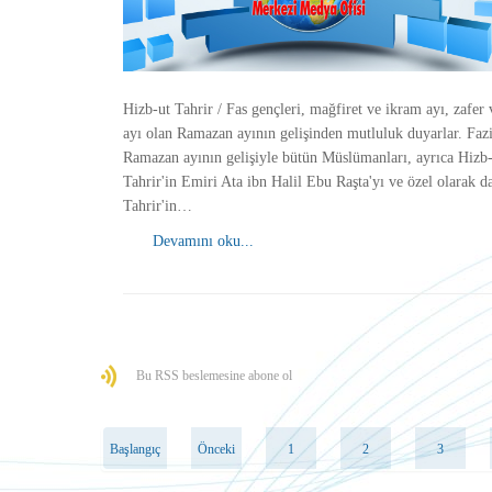
Hizb-ut Tahrir / Fas gençleri, mağfiret ve ikram ayı, zafer 
ayı olan Ramazan ayının gelişinden mutluluk duyarlar. Fazi
Ramazan ayının gelişiyle bütün Müslümanları, ayrıca Hizb
Tahrir'in Emiri Ata ibn Halil Ebu Raşta'yı ve özel olarak d
Tahrir'in…
Devamını oku...
Bu RSS beslemesine abone ol
Başlangıç
Önceki
1
2
3