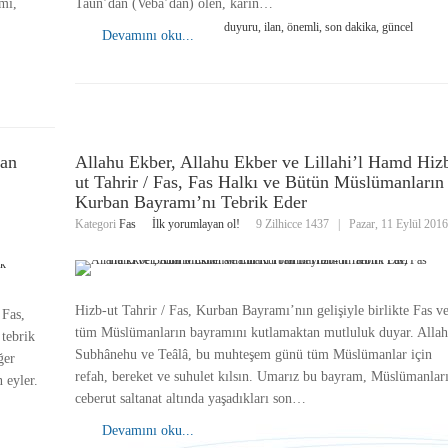
mi,
Taun’dan (Veba’dan) ölen, karın…
duyuru, ilan, önemli, son dakika, güncel
Devamını oku...
zan
Allahu Ekber, Allahu Ekber ve Lillahi’l Hamd Hiz
ut Tahrir / Fas, Fas Halkı ve Bütün Müslümanların
Kurban Bayramı’nı Tebrik Eder
Kategori
Fas
İlk yorumlayan ol!
9 Zilhicce 1437
|
Pazar, 11 Eylül 201
Hizb-ut Tahrir / Fas, Kurban Bayramı’nın gelişiyle birlikte Fas v
 Fas,
tüm Müslümanların bayramını kutlamaktan mutluluk duyar. Alla
tebrik
Subhânehu ve Teâlâ, bu muhteşem günü tüm Müslümanlar için
ğer
refah, bereket ve suhulet kılsın. Umarız bu bayram, Müslümanlar
n eyler.
ceberut saltanat altında yaşadıkları son…
Devamını oku...