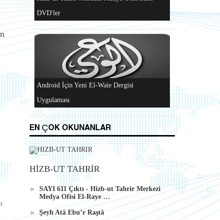
DVD'ler
un
Android İçin Yeni El-Waie Dergisi
Uygulaması
EN ÇOK OKUNANLAR
HİZB-UT TAHRİR
SAYI 611 Çıktı - Hizb-ut Tahrir Merkezi
Medya Ofisi El-Raye …
u
Şeyh Atâ Ebu’r Raştâ