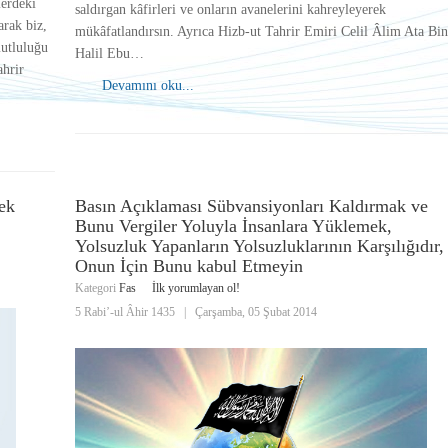
lerdeki
saldırgan kâfirleri ve onların avanelerini kahreyleyerek
arak biz,
mükâfatlandırsın. Ayrıca Hizb-ut Tahrir Emiri Celil Âlim Ata Bi
mutluluğu
Halil Ebu…
ahrir
Devamını oku...
ek
Basın Açıklaması Sübvansiyonları Kaldırmak ve
Bunu Vergiler Yoluyla İnsanlara Yüklemek,
Yolsuzluk Yapanların Yolsuzluklarının Karşılığıdır,
Onun İçin Bunu kabul Etmeyin
Kategori
Fas
İlk yorumlayan ol!
5 Rabi’-ul Âhir 1435
|
Çarşamba, 05 Şubat 2014