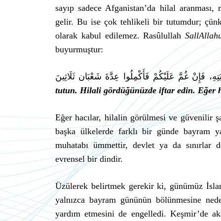
sayıp sadece Afganistan’da hilal aranması,
gelir. Bu ise çok tehlikeli bir tutumdur; çün
olarak kabul edilemez. Rasûlullah
SallAllah
buyurmuştur:
تِهِ، فَإِنْ غُمَّ عَلَيْكُمْ فَأَكْمِلُوا عِدَّةَ شَعْبَان ثَلَاثِينَ
tutun. Hilali gördüğünüzde iftar edin. Eğer
Eğer hacılar, hilalin görülmesi ve güvenilir 
başka ülkelerde farklı bir günde bayram y
muhatabı ümmettir, devlet ya da sınırlar de
evrensel bir dindir.
Üzülerek belirtmek gerekir ki, günümüz İsla
yalnızca bayram gününün bölünmesine ned
yardım etmesini de engelledi. Keşmir’de a