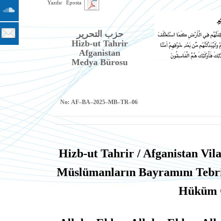
Yazdır
Eposta
حزب التحرير
Hizb-ut Tahrir
Afganistan
Medya Bürosu
No:
AF–BA–2025–MB–TR–06
Hizb-ut Tahrir / Afganistan Vil
Müslümanların Bayramını Tebrik 
Hüküm 