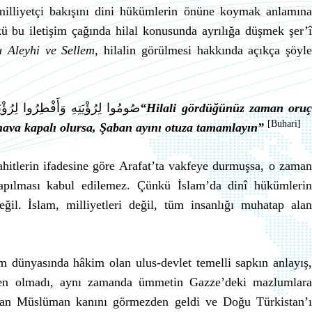
 milliyetçi bakışını dini hükümlerin önüne koymak anlamına
kü bu iletişim çağında hilal konusunda ayrılığa düşmek şer’î
u Aleyhi ve Sellem
, hilalin görülmesi hakkında açıkça şöyle
صُومُوا لِرُؤْيَتِهِ وَأَفْطِرُوا لِرُؤْيَ
“Hilali gördüğünüz zaman oru
[Buhari]
 hava kapalı olursa, Şaban ayını otuza tamamlayın”
şahitlerin ifadesine göre Arafat’ta vakfeye durmuşsa, o zaman
apılması kabul edilemez. Çünkü İslam’da dinî hükümlerin
ğil. İslam, milliyetleri değil, tüm insanlığı muhatap alan
m dünyasında hâkim olan ulus-devlet temelli sapkın anlayış,
en olmadı, aynı zamanda ümmetin Gazze’deki mazlumlara
kan Müslüman kanını görmezden geldi ve Doğu Türkistan’ı