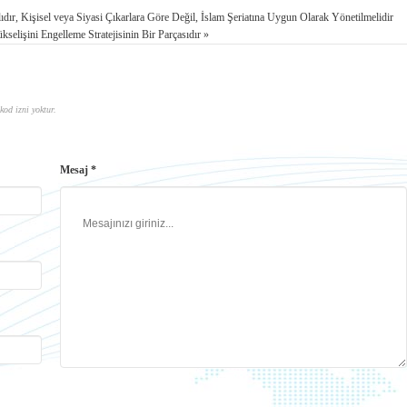
ır, Kişisel veya Siyasi Çıkarlara Göre Değil, İslam Şeriatına Uygun Olarak Yönetilmelidir
elişini Engelleme Stratejisinin Bir Parçasıdır »
kod izni yoktur.
Mesaj *