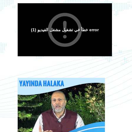
Arakan Müslümanları İslam Ümmetinden ve
Ordularından Destek İstiyor
Kitaplar
Android Cihazlar İçin Anayasa Tasarısı
Sorular ve Cevaplar