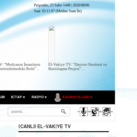
Perşembe, 23 Safer 1448
|
2026/08/06
Saat:
03:11:09
(Medine Saati İle)
V: “Medyanın İnsanların
El-Vakiye TV: “Dayton Otoritesi ve
önlendirmedeki Rolü”...
Batılılaşma Projesi”...
UM
KITAP
RADYO
KADIN KOLLARI
(CANLI) EL-VAKIYE TV