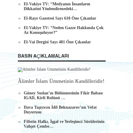
El-Vakiye TV: “Medyanın İnsanların
Dikkatini Yönlendirmedeki…
El-Raye Gazetesi Sayı 610 Öne Çıkanlar
El-Vakiye TV: “Neden Gazze Hakkında Çok
Az Konuşuluyor?”
El-Vai Dergisi Sayı 481 Öne Çıkanlar
BASIN AÇIKLAMALARI
Âlimler İslam Ümmetinin Kandilleridir!
Güney Sudan’ın Bölünmesinin Fikir Babası
IGAD, Kirli Rolünü …
Dava Taşıyıcısı İdil Beknazarov’un Vefat
Duyurusu
Filistin Halkı, İşgal ve Yerleşimci Sürülerinin
Vahşet Çembe…