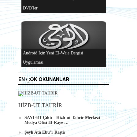
Al-Raya Gazetesi Yeniden Yayında
ç
Hizb-ut Tahrir Merkezi Medya Ofisi'nden
DVD'ler
EN ÇOK OKUNANLAR
HİZB-UT TAHRİR
Android İçin Yeni El-Waie Dergisi
SAYI 611 Çıktı - Hizb-ut Tahrir Merkezi
Uygulaması
Medya Ofisi El-Raye …
Şeyh Atâ Ebu’r Raştâ