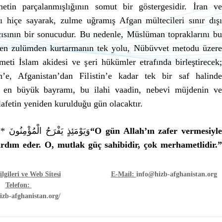
tin parçalanmışlığının somut bir göstergesidir. İran ve
ğı hiçe sayarak, zulme uğramış Afgan mültecileri sınır dışı
açısının bir sonucudur. Bu nedenle, Müslüman topraklarını bu
len zulümden kurtarmanın tek yolu, Nübüvvet metodu üzere
meti İslam akidesi ve şeri hükümler etrafında birleştirecek;
e, Afganistan’dan Filistin’e kadar tek bir saf halinde
n en büyük bayramı, bu ilahi vaadin, nebevi müjdenin ve
lafetin yeniden kurulduğu gün olacaktır.
وَيَوْمَئِذٍ يَفْرَحُ الْمُؤْمِنُونَ *
“O gün Allah’ın zafer vermesiyl
ardım eder. O, mutlak güç sahibidir, çok merhametlidir.”
lgileri ve Web Sitesi
E-Mail:
info@hizb-afghanistan.org
Telefon:
hizb-afghanistan.org/