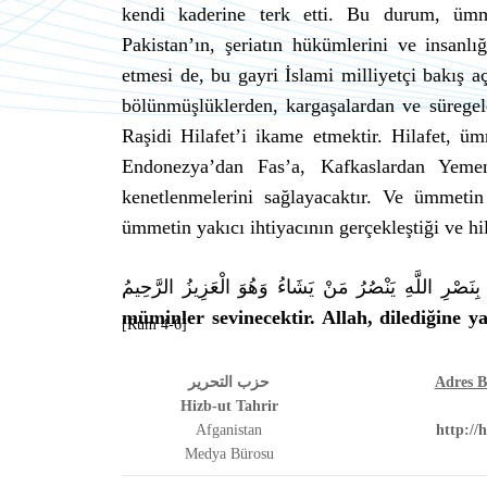
kendi kaderine terk etti. Bu durum, ümme
Pakistan’ın, şeriatın hükümlerini ve insanlı
etmesi de, bu gayri İslami milliyetçi bakış 
bölünmüşlüklerden, kargaşalardan ve sürege
Raşidi Hilafet’i ikame etmektir. Hilafet, üm
Endonezya’dan Fas’a, Kafkaslardan Yemen’
kenetlenmelerini sağlayacaktır. Ve ümmeti
ümmetin yakıcı ihtiyacının gerçekleştiği ve hi
 بِنَصْرِ اللَّهِ يَنْصُرُ مَنْ يَشَاءُ وَهُوَ الْعَزِيزُ الرَّحِيمُ
müminler sevinecektir. Allah, dilediğine y
[Rum 4-6]
حزب التحرير
Adres Bi
Hizb-ut Tahrir
Afganistan
http://
Medya Bürosu