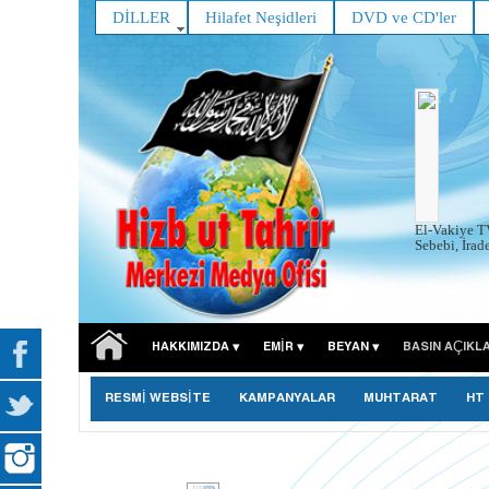
DİLLER
Hilafet Neşidleri
DVD ve CD'ler
El-Vakiye T
Sebebi, İrad
HAKKIMIZDA
EMIR
BEYAN
BASIN AÇIKL
RESMİ WEBSİTE
KAMPANYALAR
MUHTARAT
HT