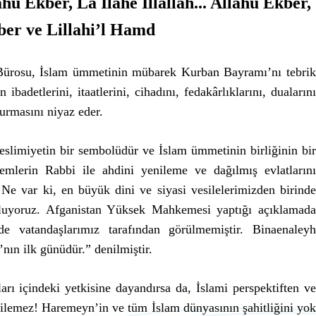
u Ekber, La İlahe İllallah... Allahu Ekber,
ber ve Lillahi’l Hamd
 Bürosu, İslam ümmetinin mübarek Kurban Bayramı’nı tebrik
ibadetlerini, itaatlerini, cihadını, fedakârlıklarını, dualarını
urmasını niyaz eder.
slimiyetin bir sembolüdür ve İslam ümmetinin birliğinin bir
lemlerin Rabbi ile ahdini yenileme ve dağılmış evlatlarını
 Ne var ki, en büyük dini ve siyasi vesilelerimizden birinde
luyoruz. Afganistan Yüksek Mahkemesi yaptığı açıklamada
e vatandaşlarımız tarafından görülmemiştir. Binaenaleyh
n ilk günüdür.” denilmiştir.
ları içindeki yetkisine dayandırsa da, İslami perspektiften ve
dilemez! Haremeyn’in ve tüm İslam dünyasının şahitliğini yok