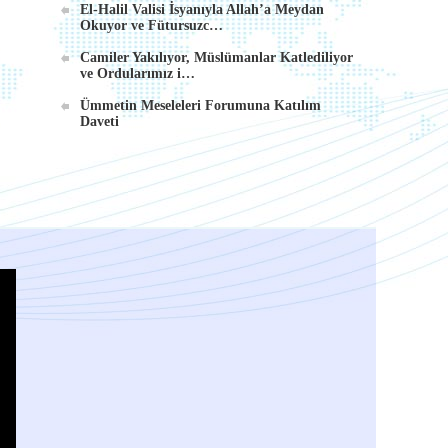
El-Halil Valisi İsyanıyla Allah’a Meydan
Okuyor ve Fütursuzc…
Camiler Yakılıyor, Müslümanlar Katlediliyor
ve Ordularımız i…
Ümmetin Meseleleri Forumuna Katılım
Daveti