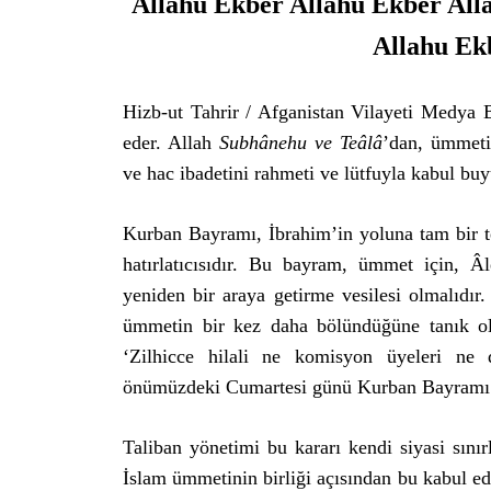
Allahu Ekber Allahu Ekber Allah
Allahu Ek
Hizb-ut Tahrir / Afganistan Vilayeti Medya
eder. Allah
Subhânehu ve Teâlâ
’dan, ümmetin 
ve hac ibadetini rahmeti ve lütfuyla kabul buy
Kurban Bayramı, İbrahim’in yoluna tam bir te
hatırlatıcısıdır. Bu bayram, ümmet için, Â
yeniden bir araya getirme vesilesi olmalıdır.
ümmetin bir kez daha bölündüğüne tanık o
‘Zilhicce hilali ne komisyon üyeleri ne d
önümüzdeki Cumartesi günü Kurban Bayramı’nı
Taliban yönetimi bu kararı kendi siyasi sınır
İslam ümmetinin birliği açısından bu kabul e