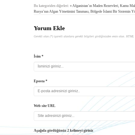
Bu kategoriden diğerleri:
« Afganistan’ın Maden Rezervleri, Kamu Malıd
Rusya’nın Afgan Yönetimini Tanıması, Bölgede İslami Bir Sistemin Yüks
Yorum Ekle
Gerekli olan (*) işaretli alanlara gerekli bilgileri girdiğinizden emin olun. HTML 
İsim *
Eposta *
Web site URL
Aşağıda gördüğünüz 2 kelimeyi giriniz