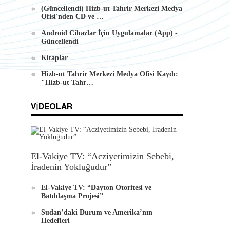
(Güncellendi) Hizb-ut Tahrir Merkezi Medya
Ofisi'nden CD ve …
Android Cihazlar İçin Uygulamalar (App) -
Güncellendi
Kitaplar
Hizb-ut Tahrir Merkezi Medya Ofisi Kaydı:
"Hizb-ut Tahr…
VIDEOLAR
e
El-Vakiye TV: “Acziyetimizin Sebebi,
İradenin Yokluğudur”
El-Vakiye TV: “Dayton Otoritesi ve
Batılılaşma Projesi”
Sudan’daki Durum ve Amerika’nın
Hedefleri