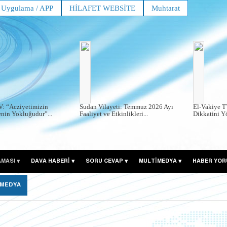
Uygulama / APP
HİLAFET WEBSİTE
Muhtarat
V: “Acziyetimizin
Sudan Vilayeti: Temmuz 2026 Ayı
El-Vakiye T
enin Yokluğudur”...
Faaliyet ve Etkinlikleri...
Dikkatini Y
AMASI
DAVA HABERİ
SORU CEVAP
MULTİMEDYA
HABER YOR
 MEDYA