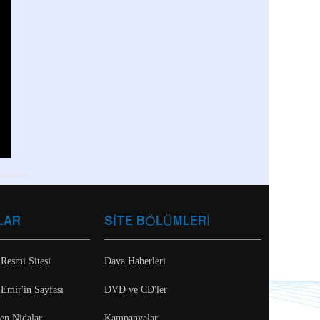
LAR
SİTE BÖLÜMLERİ
 Resmi Sitesi
Dava Haberleri
 Emir'in Sayfası
DVD ve CD'ler
ten Nidalar
Kampanyalar