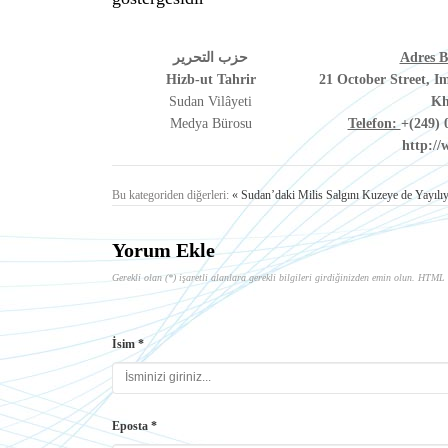
حزب التحرير
Adres Bi
Hizb-ut Tahrir
21 October Street, I
Sudan Vilâyeti
Kh
Medya Bürosu
Telefon:
+(249) 
http://
Bu kategoriden diğerleri:
« Sudan’daki Milis Salgını Kuzeye de Yayılı
Yorum Ekle
Gerekli olan (*) işaretli alanlara gerekli bilgileri girdiğinizden emin olun. HTML 
İsim *
Eposta *