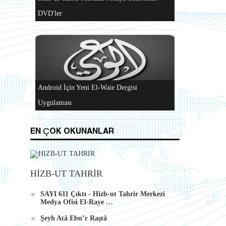
Al-Raya Gazetesi Yeniden Yayında
Hizb-ut Tahrir Merkezi Medya Ofisi'nden
DVD'ler
EN ÇOK OKUNANLAR
HİZB-UT TAHRİR
Android İçin Yeni El-Waie Dergisi
Uygulaması
SAYI 611 Çıktı - Hizb-ut Tahrir Merkezi
Medya Ofisi El-Raye …
Şeyh Atâ Ebu’r Raştâ