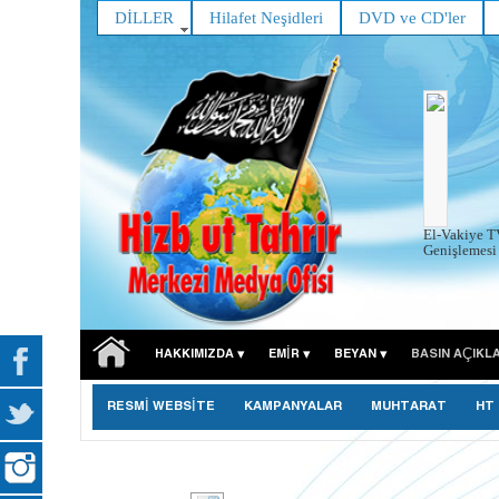
DİLLER
Hilafet Neşidleri
DVD ve CD'ler
El-Vakiye T
Genişlemesi 
HAKKIMIZDA
EMIR
BEYAN
BASIN AÇIKL
RESMİ WEBSİTE
KAMPANYALAR
MUHTARAT
HT