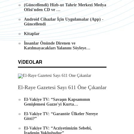
(Güncellendi) Hizb-ut Tahrir Merkezi Medya
Ofisi'nden CD ve …
Android Cihazlar İçin Uygulamalar (App) -
Güncellendi
Kitaplar
İnsanlar Önünde Direnen ve
Katılmayacakları Yalanını Söyleye…
VIDEOLAR
El-Raye Gazetesi Sayı 611 Öne Çıkanlar
El-Vakiye TV: “Savaşın Kapsamının
Genişlemesi Gazze'yi Kurta…
El-Vakiye TV: “Garantör Ülkeler Nereye
Gitti?”
El-Vakiye TV: “Acziyetimizin Sebebi,
İradenin Yokluğudur”