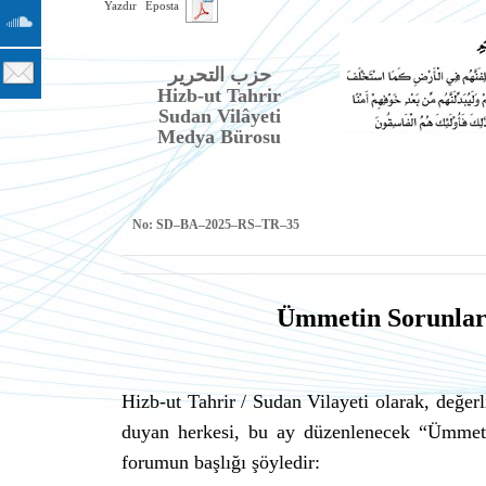
Yazdır
Eposta
حزب التحرير
Hizb-ut Tahrir
Sudan Vilâyeti
Medya Bürosu
No:
SD–BA–2025–RS–TR–35
Ümmetin Sorunlar
Hizb-ut Tahrir / Sudan Vilayeti olarak, değer
duyan herkesi, bu ay düzenlenecek “Ümmeti
forumun başlığı şöyledir: