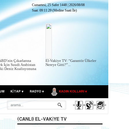
Cumartesi, 25 Safer 1448
|
2026/08/08
Saat:
09:11:30
(Medine Saati İle)
ABD’nin Çıkarlarına
El-Vakiye TV: “Garantör Ülkeler
k İçin Suudi Arabistan
Nereye Gitti?”...
eki Deniz Koalisyonuna
UM
KITAP
RADYO
KADIN KOLLARI
(CANLI) EL-VAKIYE TV