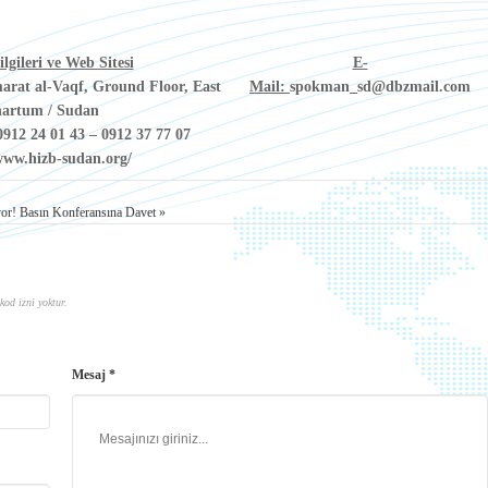
lgileri ve Web Sitesi
E-
marat al-Vaqf, Ground Floor, East
Mail:
spokman_sd@dbzmail.com
artum / Sudan
0912 24 01 43 – 0912 37 77 07
www.hizb-sudan.org/
yor!
Basın Konferansına Davet »
kod izni yoktur.
Mesaj *