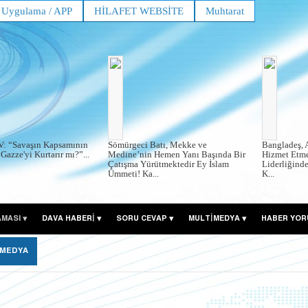
Uygulama / APP
HİLAFET WEBSİTE
Muhtarat
V: “Savaşın Kapsamının
Sömürgeci Batı, Mekke ve
Bangladeş, 
Gazze'yi Kurtarır mı?”...
Medine’nin Hemen Yanı Başında Bir
Hizmet Etme
Çatışma Yürütmektedir Ey İslam
Liderliğind
Ümmeti! Ka...
K...
AMASI
DAVA HABERİ
SORU CEVAP
MULTİMEDYA
HABER YOR
 MEDYA