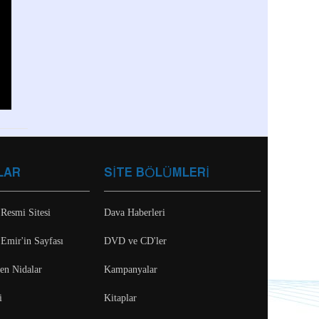
LAR
SİTE BÖLÜMLERİ
 Resmi Sitesi
Dava Haberleri
 Emir'in Sayfası
DVD ve CD'ler
ten Nidalar
Kampanyalar
i
Kitaplar