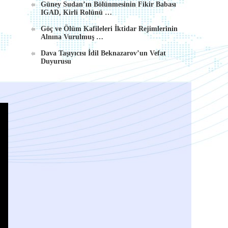
Güney Sudan’ın Bölünmesinin Fikir Babası
IGAD, Kirli Rolünü …
Göç ve Ölüm Kafileleri İktidar Rejimlerinin
Alnına Vurulmuş …
Dava Taşıyıcısı İdil Beknazarov’un Vefat
Duyurusu